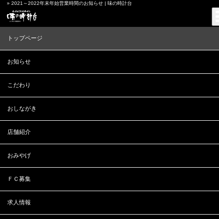
» 2021～2022年末年始営業時間のお知らせ | 味の時計台
トップページ
2021年12月14日
2021～2022年末年始営業時間のお知らせ
日ごろのご愛顧誠にありがとうございます。
お知らせ
時計台観光（株）直営店舗(駅前通り総本店・美園店・北栄店・ジノトケイダ
イ厚別店・アジトケ美香保店)では
誠に勝手ながら、年末年始休業日を下記のとおりとさせていただきます。
こだわり
休業期間 2021年12月31日（金）～2022年1月1日（土）
■年末年始休業期間の営業について
おしながき
本年度の営業は2021年12月30日(木)までとさせていただきます。
年始の営業は2022年1月2日(日)より通常営業いたします。
ご不便をおかけいたしますが、何卒ご了承いただきますようお願い申し上げま
店舗紹介
す。
以下より、直営店、FC店舗営業時間をご確認できます。
おみやげ
直営店
味の時計台直営店舗_年末年始営業時間
FC店
ＦＣ募集
味の時計台FC店舗_年末年始営業時間
新着情報一覧を見る
求人情報