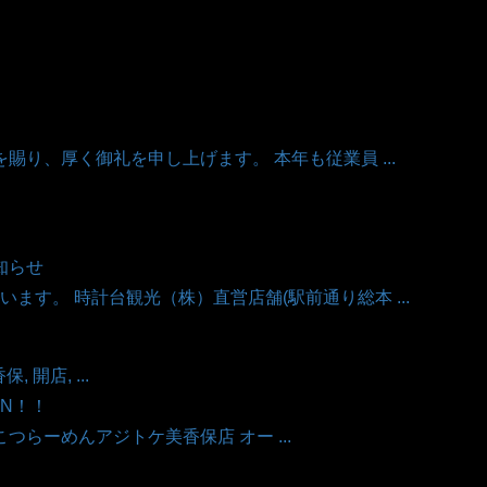
賜り、厚く御礼を申し上げます。 本年も従業員 ...
知らせ
ます。 時計台観光（株）直営店舗(駅前通り総本 ...
 開店, ...
EN！！
とんこつらーめんアジトケ美香保店 オー ...