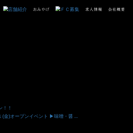
プン！！
３１(金)オープンイベント ▶味噌・醤 ...