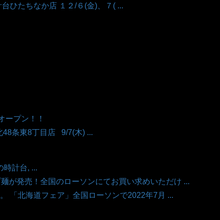
台ひたちなか店 １２/６(金)、７( ...
店オープン！！
8条東8丁目店 9/7(木) ...
計台, ...
麺が発売！全国のローソンにてお買い求めいただけ ...
「北海道フェア」全国ローソンで2022年7月 ...