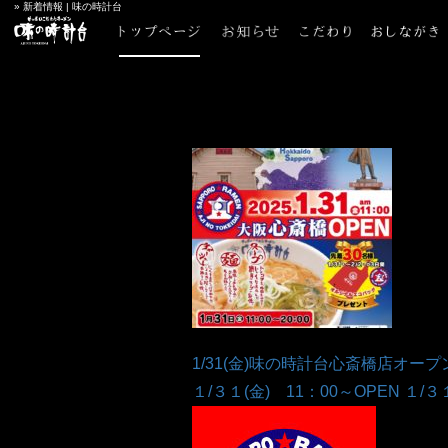
» 新着情報 | 味の時計台
1/31(金)味の時計台心斎橋店オー
１/３１(金) 11：00～OPEN １/